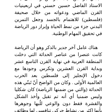
الاستاذ الفاضل حسين حسني في اربعينيات
القرن الماضي ودعواته من خلال صحيفة
(فلسطين) للاهتمام بالجسد وجعل التمرين
البدني جزء من نمط الحياة وإبراز دور الرياضة
في تحقيق المهام الوطنية.
هناك عامل آخر جدير بالذكر وهو أن
الرياضة
كانت عنصرا من عناصر الحداثة التي دخلت
المنطقة العربية في نهاية القرن التاسع عشر
وبداية القرن العشرين وتكرس وجودها مع
دخول الإنجليز إلى فلسطين بعد الحرب
العالمية الأولى . وكان من الواضح أنّ تَبنّي هذه
الحداثة (
والتي من ضمنها الرياضة)
كان شكليا
وليس ضمنيا أي أنه تم تقبل وأخذ الشكل
والقشرة فقط دون والوعي للُبها وجوهرها
بأنها اكثر من نشاط حركي تنافسي لها وظائف