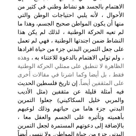
الاهتمام بالجسد هو نشاط وطني في كثير من
الأحوال ، لأنه يلبي احتياجات الوطن والتي
منها
أن يكون المواطن صحيح الجسم، وهذا ما
لم تعيه الحركة الوطنية ، لذلك لم يكن هذا
النشاط ضمن اجندتها الوطنية ، فهي لم تعمل
على جعل التمرين البدني جزء من حياة افرادها
، ولم تولي الاهتمام بالدعوة للاعتناء به ،
وهذه
الظاهرة لا تنطبق على ممثلي الحركة الوطنية
فقط ، بل أيضا وكما اشرنا في مقالات أخرى
على المثقفين أيضاً
. إن تاريخ فلسطين الحديث
فيه أمثلة قليلة عن مثقفين (مثل الأديب
والمربي خليل السكاكيني) جعلوا التمرين
البدني جزء هاما من حياتهم وذلك لوعيهم
بأهميته وتأثيره على الجسم والعقل معا ،
بالإضافة إلى
دعوتهم المستمرة لجعل التمرين
البدني جزء من حياة المواطن. ولا ننسى أيضاً