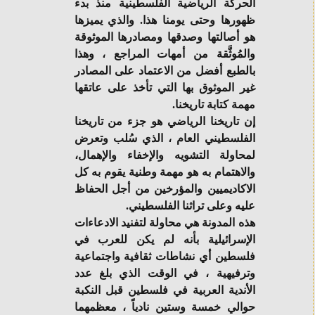
الحركة الرياضية الفلسطينية منذ بدء
ظهورها وحتى يومنا هذا.
والذي يميزها
هو أصالتها وصدقها ومصادرها الموثوقة
والمُوثَّقة من أمهات المراجع ، وهذا
بالطبع أفضل من الاعتماد على المصادر
غير الموثوق بها التي تأخذ على عاتقها
مهمة كتابة تاريخنا.
إن تاريخنا الرياضي هو جزء من تاريخنا
الفلسطيني العام ، الذي سُلب وتعرض
لمحاولة التشويه والإخفاء والإهمال،
والاهتمام به هو مهمة وطنية يقوم به كل
الاكاديميين والمؤرخين من أجل الحفاظ
عليه وعلى تراثنا الفلسطيني.
هذه المدونة هي محاولة لتفنيد الادعاءات
الإسرائيلية بأنه لم يكن للعرب في
فلسطين أي نشاطات ثقافية واجتماعية
وترفيهية ، في الوقت الذي بلغ عدد
الأندية العربية في فلسطين قبل النكبة
حوالي خمسة وستين نادياً ، معظمهما