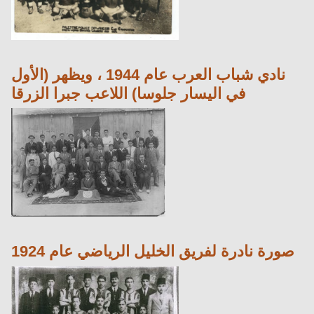
نادي شباب العرب عام 1944 ، ويظهر (الأول
في اليسار جلوسا) اللاعب جبرا الزرقا
صورة نادرة لفريق الخليل الرياضي عام 1924